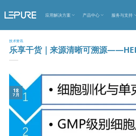
跳
到
应用解决方案
产品中心
服务与支持
内
容
技术资讯
乐享干货｜来源清晰可溯源——HE
18
7 月