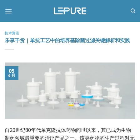
跳
到
内
容
技术资讯
乐享干货 | 单抗工艺中的培养基除菌过滤关键解析和实践
05
6 月
自20世纪80年代单克隆抗体药物问世以来，其已成为生物
制药领域最重要的治疗产品之一。该类药物的生产过程对无